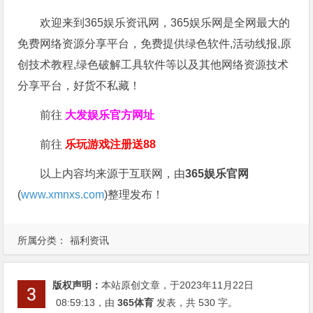
欢迎来到365娱乐资讯网，365娱乐网是全网最大的
免费网络资源分享平台，免费提供绿色软件,活动线报,原
创技术教程,绿色破解工具软件等以及其他网络资源技术
分享平台，好货不私藏！
前往
大发娱乐
官方网址
前往
乐玩游戏注册送88
以上内容均来源于互联网，由
365娱乐官网
(
www.xmnxs.com
)整理发布！
所属分类：
福利资讯
版权声明：
本站原创文章，于2023年11月22日
08:59:13
，由
365体育
发表，共 530 字。