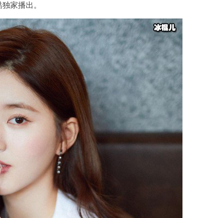
酷独家播出。