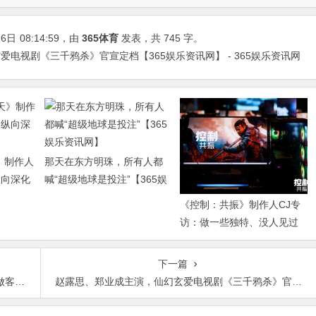
26日
08:14:59
，由
365体育
发表，共 745 字。
电视剧《三千鸦杀》官宣定档【365娱乐资讯网】 - 365娱乐资讯网
》制作人
那天在东方明珠，所有人都
纵向深化
喊“超级地球是投注”【365娱
乐资讯网】
《控制：共振》制作人CJ专
访：做一些独特、没人见过
的东西【365娱乐资讯网】
下一篇
讯网】
赵露思、郑业成主演，仙幻玄爱电视剧《三千鸦杀》官宣定档【365娱乐资讯网】