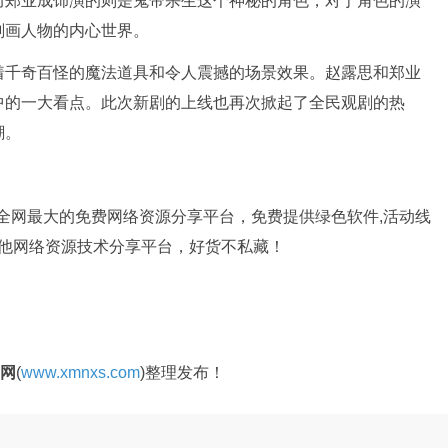
而郑业成饰演的则是鬼帝杀生这个神秘的角色，对于角色的演
刻画人物的内心世界。
着千奇百怪的魔法道具和令人震撼的场景效果。赵露思和郑业
中的一大看点。此次新剧的上线也再次掀起了全民观剧的热
潮。
是全网最大的免费网络资源分享平台，免费提供绿色软件,活动线
其他网络资源技术分享平台，好货不私藏！
官网
(
www.xmnxs.com
)整理发布！