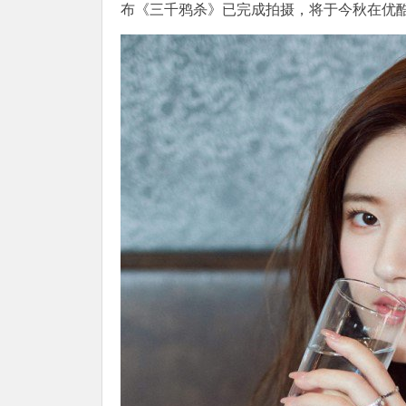
布《三千鸦杀》已完成拍摄，将于今秋在优