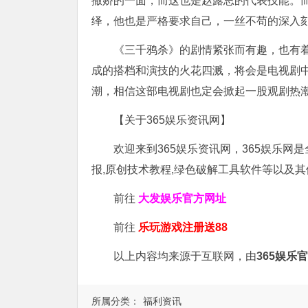
撒娇的一面，而这也是赵露思的代表技能。
绎，他也是严格要求自己，一丝不苟的深入
《三千鸦杀》的剧情紧张而有趣，也有
成的搭档和演技的火花四溅，将会是电视剧
潮，相信这部电视剧也定会掀起一股观剧热
【关于365娱乐资讯网】
欢迎来到365娱乐资讯网，365娱乐网
报,原创技术教程,绿色破解工具软件等以及
前往
大发娱乐
官方网址
前往
乐玩游戏注册送88
以上内容均来源于互联网，由
365娱乐
所属分类：
福利资讯