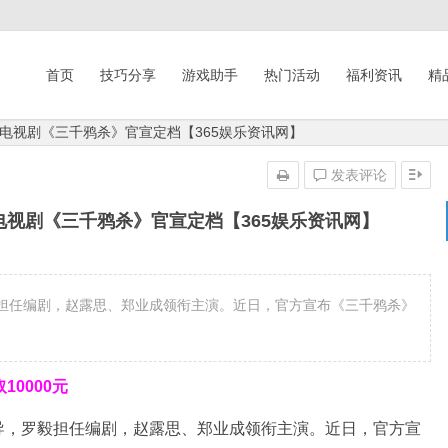
首页
技巧分享
游戏助手
热门活动
福利资讯
精
电视剧《三千鸦杀》官宣定档【365娱乐资讯网】
发表评论
视剧《三千鸦杀》官宣定档【365娱乐资讯网】
担任编剧，赵露思、郑业成领衔主演。近日，官方宣布《三千鸦杀》
0000元
导，罗毅担任编剧，赵露思、郑业成领衔主演。近日，官方宣