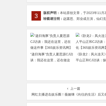
版权声明：
本站原创文章，于2023年11月
转载请注明：
赵露思、郑业成主演，仙幻玄爱
“递归海豚”负责人夏思源CJ访
《卧龙2：凤火连天
谈：我还在这里，还在做这
平山正和CJ访谈：
件事【365娱乐资讯网】
【365娱乐资讯网】
上一篇
网红主播进击娱乐圈！薇娅继《向往的生活》后又做客《王牌5》【365娱乐资