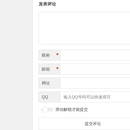
发表评论
*
昵称
*
邮箱
网址
QQ
滑动解锁才能提交