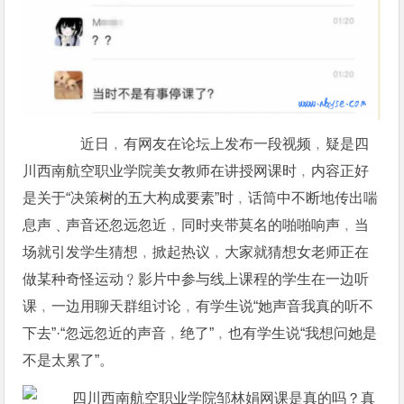
近日﹐有网友在论坛上发布一段视频﹐疑是四
川西南航空职业学院美女教师在讲授网课时﹐内容正好
是关于“决策树的五大构成要素”时﹐话筒中不断地传出喘
息声﹑声音还忽远忽近﹐同时夹带莫名的啪啪响声﹐当
场就引发学生猜想﹐掀起热议﹐大家就猜想女老师正在
做某种奇怪运动﹖影片中参与线上课程的学生在一边听
课﹐一边用聊天群组讨论﹐有学生说“她声音我真的听不
下去”·“忽远忽近的声音﹐绝了”﹐也有学生说“我想问她是
不是太累了”。