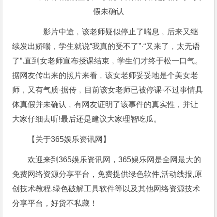
影片中途﹐该老师疑似停止了喘息﹐后来又继
续发出娇喘﹐学生就说“我真的受不了”·“又来了﹐太无语
了”.直到女老师宣布授课结束﹐学生们才终于松一口气。
据网友传出来的照片来看﹐该女老师妥妥地是个美女老
师﹐又有气质·据传﹐目前该女老师已被停课·不过事情具
体真假并未确认﹐有网友证明了该事件的真实性﹐并让
大家仔细去听!最后还是建议大家理智吃瓜。
【关于365娱乐资讯网】
欢迎来到365娱乐资讯网，365娱乐网是全网最大的
免费网络资源分享平台，免费提供绿色软件,活动线报,原
创技术教程,绿色破解工具软件等以及其他网络资源技术
分享平台，好货不私藏！