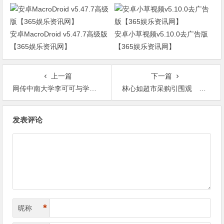
安卓MacroDroid v5.47.7高级版
安卓小草视频v5.10.0去广告版
【365娱乐资讯网】
【365娱乐资讯网】
上一篇
下一篇
网传中南大学李可可与学生那啥视频流出事件是真的吗 ?【365娱乐资讯网】
林心如超市采购引围观 意外露出小蛮腰【365娱乐资讯网】
文
发表评论
章
导
航
*
昵称