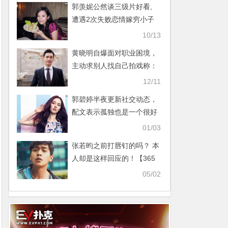
郭羡妮公然谈三级片好看,
遭遇2次失败恋情嫁穷小子
却成最幸福之人【365娱乐
10/13
资讯网】
黄晓明自爆面对职业困境，
主动求别人找自己拍戏称：
有点难受【365娱乐资讯
12/11
网】
郭碧婷半夜更新社交动态，
配文表示孤独也是一个很好
的习惯【365娱乐资讯网】
01/03
张若昀之前打唇钉的吗？ 本
人却是这样回应的！【365
娱乐资讯网】
05/02