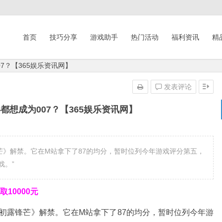
首页
技巧分享
游戏助手
热门活动
福利资讯
精
7？【365娱乐资讯网】
发表评论
都想成为007？【365娱乐资讯网】
7：初露锋芒》解禁。它在M站拿下了87的均分，暂时位列今年游戏评分第五，
戏。”
10000元
《007：初露锋芒》解禁。它在M站拿下
了
87的
均分，暂时位列今年游