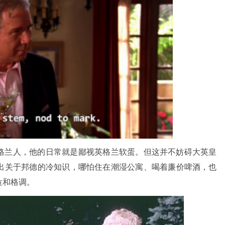
格兰人，他的日常就是鄙视英格兰软蛋。但这并不妨碍大英皇
出关于邦德的冷知识，哪怕住在潮湿公寓、喝着廉价啤酒，也
位和格调。