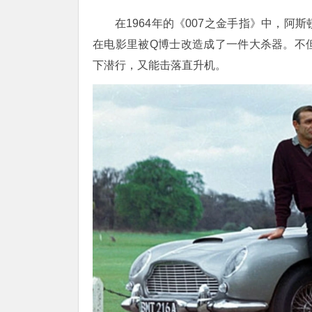
在
1964年的
《
007之金手指》
中，阿斯
在电影里被
Q博士改造成了一件大杀器。不
下潜行，又能击落直升机。