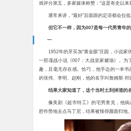
戏评分第五，多家媒体称赞：
“这是有史以来
通常来讲，
“最好”后面跟的定语都会拉
但它不一样，因为
007是每一代男青年
一
1952年的牙买加“黄金眼”庄园，小说家伊恩·
一部谍战小说
《
007：大战皇家赌场》
。为
趣，且
毫无存在感。恰巧，他手边的一本书
的张伟、李明、赵刚，他的名字叫詹姆斯·邦
结果大家知道了，这个当时土到掉渣的
像美剧《超市特工》的宅男查克，他病
腔作势地去点马丁尼，结果被辣得颜面扫地