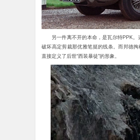
另一件离不开的本命，是
瓦尔特
PPK
。
破坏高定剪裁那优雅笔挺的线条。而邦德掏
直接定义了后世“西装暴徒”的形象。