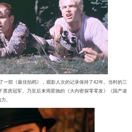
拍摄了一部《最佳拍档》，观影人次的记录保
持了42年。当时的三
下票房冠军。乃至后来周星驰的《大内密探零零发》《国产凌
响力。