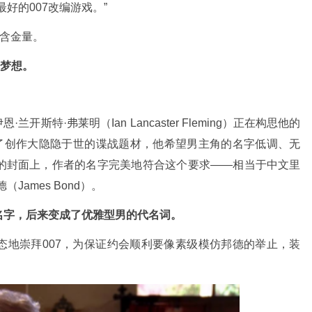
最好的007改编游戏。”
低含金量。
的梦想。
兰开斯特·弗莱明（Ian Lancaster Fleming）正在构思他的
了创作大隐隐于世的谍战题材，他希望男主角的名字低调、无
的封面上，作者的名字完美地符合这个要求
——相当于中文里
德
（
James Bond）
‌。
名字，后来变成了优雅型男的代名词。
态地崇拜
007，为保证约会顺利要像素级模仿邦德的举止，装
。