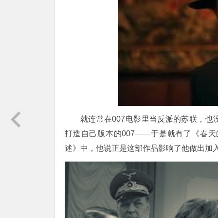
就连常在
007电影里当反派的苏联
，
也
打造自己版本的
007
——于是就有了《春天
述》中，他说正是这部作品影响了他做出加