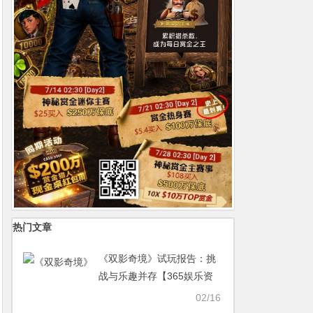
热门文章
《双影奇境》试玩报告：挑
战与乐趣并存【365娱乐资
讯网】
02/16