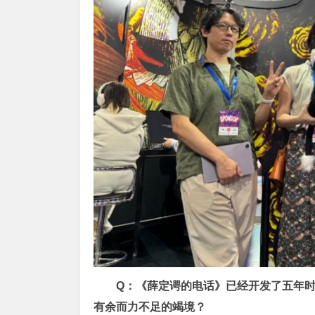
Q：《薛定谔的电话》已经开发了五年
有余而力不足的竭境？