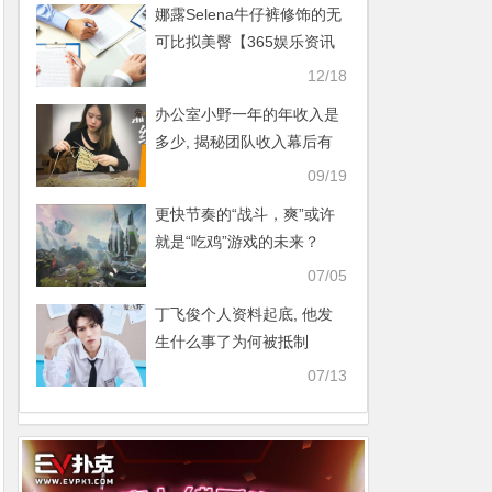
娜露Selena牛仔裤修饰的无
可比拟美臀【365娱乐资讯
网】
12/18
办公室小野一年的年收入是
多少, 揭秘团队收入幕后有
推手？【365娱乐资讯网】
09/19
更快节奏的“战斗，爽”或许
就是“吃鸡”游戏的未来？
【365娱乐资讯网】
07/05
丁飞俊个人资料起底, 他发
生什么事了为何被抵制
【365娱乐资讯网】
07/13