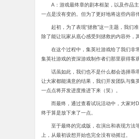
A：游戏最终章的剧本框架，以及作品主
一点是没有变的。但为了更好地将这些内容
起初，为了表现
“拯救”这一主题，我们
除了能让玩家从底心感受到拯救的内容外，
在
这个过程中，集英社游戏给了我们非
集英社游戏的资深游戏制作者们那里获得客
话虽如此，我们也不是什么都
会选择乖乖
让大家都能满意的结果，我们开发团队与集
一点点将开发进度推进下来（笑）。
而最终，通过查看试玩活动中，大家对D
终于算是放下来了一点。
至于最终的完成版，在演出和表现方法等
上，从最初设想开始也完全没有动摇过。