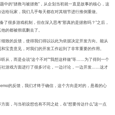
题中的“拯救与被拯救”，从企划当初就一直是故事的核心，这
传达给玩家，我们几乎每天都在对其细节进行推倒重做。
准备了很多游戏机制，但在深入思考“那真的是拯救吗？”之后，
其他的都被彻底删去了。
常细致的反馈，使得我们得以以此为依据决定开发方向。能从
观和宝贵意见，对我们的开发工作起到了非常重要的作用。
听从，而是会说“这个不对”“我想这样做”等……为了得到一个
英社游戏方面进行了很多讨论，
一边讨论，一边开发
……这才
emo的反馈，我们才终于确信，这个方向是对的，悬着的心
方面，与当初设想也有不同之处，在“想要传达什么”这一点