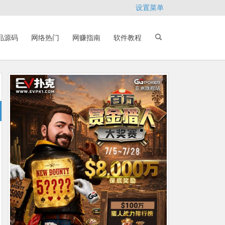
设置菜单
品源码
网络热门
网赚指南
软件教程