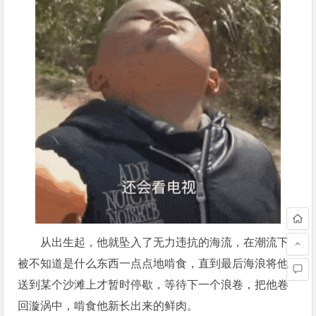
从出生起，他就坠入了无力违抗的海流，在潮流下
被不知道是什么东西一点点地啃食，直到最后海浪将他
送到某个沙滩上才暂时停歇，等待下一个浪卷，把他卷
回漩涡中，啃食他新长出来的鲜肉。