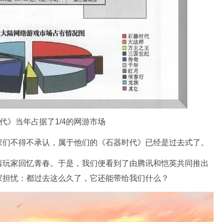
代》当年占据了1/4的网游市场
家们不得不承认，属于他们的《石器时代》已经是过去式了。
着玩家回忆青春。于是，我们便看到了由腾讯和恺英共同推出
家担忧：都过去这么久了，它还能带给我们什么？