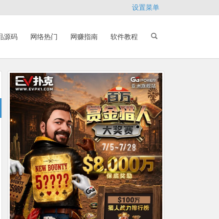
设置菜单
品源码
网络热门
网赚指南
软件教程