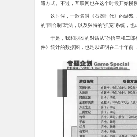
遣方式。不过，互联网也在这个时候开始慢慢
这时候，一款名叫《石器时代》的游戏
的“回合制”玩法，以及独特的“抓宠”系统，
于是，我和朋友的对话从“孙悟空和二郎
件》统计的数据图，也足以证明在二十年前