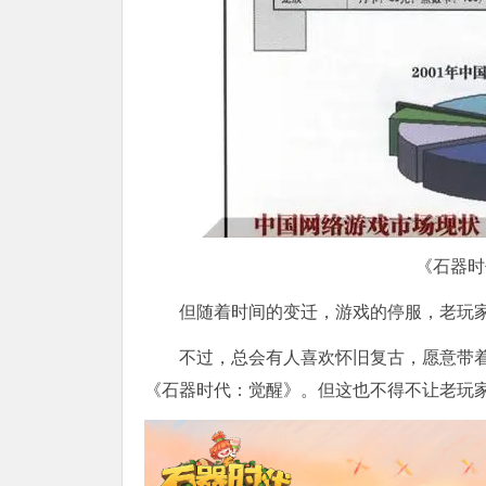
《石器时
但随着时间的变迁，游戏的停服，老玩
不过，总会有人喜欢怀旧复古，愿意带
《石器时代：觉醒》。但这也不得不让老玩