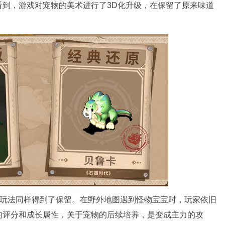
看到，游戏对宠物的美术进行了3D化升级，在保留了原来味道
”玩法同样得到了保留。在野外地图遇到怪物宝宝时，玩家依旧
的评分和成长属性，关于宠物的后续培养，是变成主力的攻