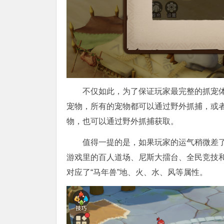
不仅如此，为了保证玩家最完整的抓宠
宠物，所有的宠物都可以通过野外抓捕，或者
物，也可以通过野外抓捕获取。
值得一提的是，如果玩家的运气稍微差了
游戏里的百人道场、尼斯大擂台、全民竞技
对应了“马年兽”地、火、水、风等属性。