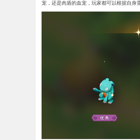
宠，还是肉盾的血宠，玩家都可以根据自身