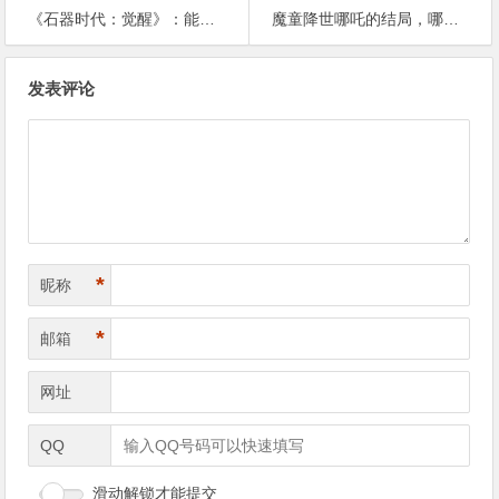
《石器时代：觉醒》：能帮玩家找回青春的回忆吗？【365娱乐资讯网】
魔童降世哪吒的结局，哪吒最后死了吗？【365娱乐资讯网】
文
发表评论
章
导
航
*
昵称
*
邮箱
网址
QQ
滑动解锁才能提交