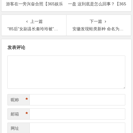
游客在一旁兴奋合照【365娱乐
一盘 这到底是怎么回事？【365
资讯网】
娱乐资讯网】
上一篇
下一篇
”85后”女副县长秦玲玲被”双开” 具体详情披露！！【365娱乐资讯网】
安徽发现蛙类新种 命名为大别山姬蛙！！【365娱乐资讯网】
文
发表评论
章
导
航
*
昵称
*
邮箱
网址