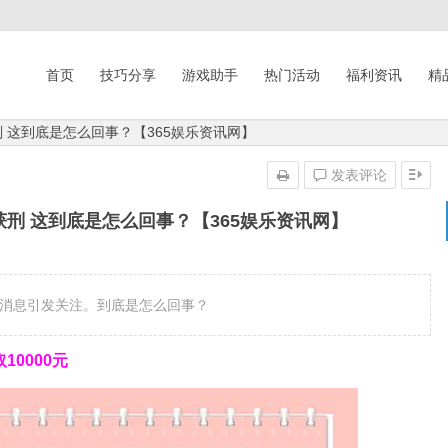
首页
技巧分享
游戏助手
热门活动
福利资讯
精
刑 这到底是怎么回事？【365娱乐资讯网】
发表评论
获刑 这到底是怎么回事？【365娱乐资讯网】
消息引发关注。到底是怎么回事？
0000元