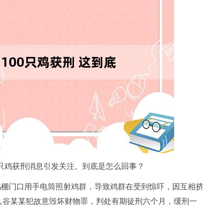
只鸡获刑消息引发关注。到底是怎么回事？
鸡棚门口用手电筒照射鸡群，导致鸡群在受到惊吓，因互相挤
人谷某某犯故意毁坏财物罪，判处有期徒刑六个月，缓刑一