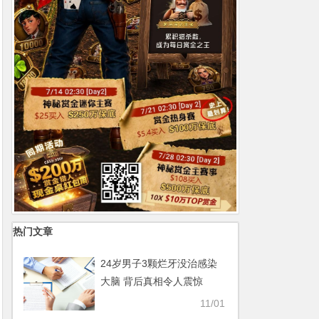
热门文章
24岁男子3颗烂牙没治感染
大脑 背后真相令人震惊
【365娱乐资讯网】
11/01