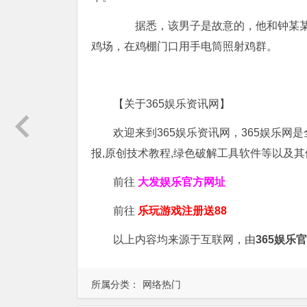
据悉，该男子是故意的，他和钟某某
鸡场，在鸡棚门口用手电筒照射鸡群。
【关于365娱乐资讯网】
欢迎来到365娱乐资讯网，365娱乐网
报,原创技术教程,绿色破解工具软件等以及
前往
大发娱乐
官方网址
前往
乐玩游戏注册送88
以上内容均来源于互联网，由
365娱乐
所属分类：
网络热门