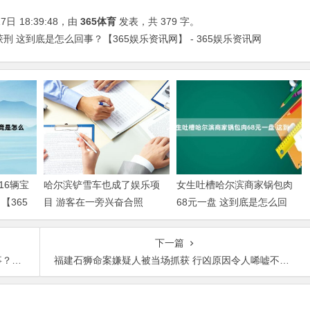
17日
18:39:48
，由
365体育
发表，共 379 字。
刑 这到底是怎么回事？【365娱乐资讯网】 - 365娱乐资讯网
16辆宝
哈尔滨铲雪车也成了娱乐项
女生吐槽哈尔滨商家锅包肉
【365
目 游客在一旁兴奋合照
68元一盘 这到底是怎么回
【365娱乐资讯网】
事？【365娱乐资讯网】
下一篇
网】
福建石狮命案嫌疑人被当场抓获 行凶原因令人唏嘘不已！【365娱乐资讯网】