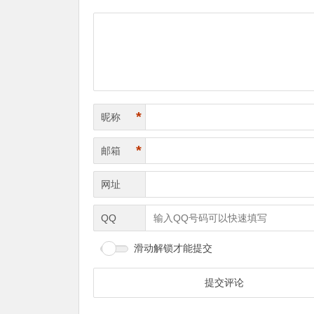
*
昵称
*
邮箱
网址
QQ
滑动解锁才能提交