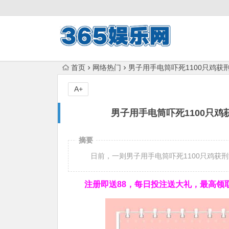
首页
网络热门
男子用手电筒吓死1100只鸡获
A+
男子用手电筒吓死1100只鸡
摘要
日前，一则男子用手电筒吓死1100只鸡获刑
注册即送88，
每日投注送大礼，最高领取1