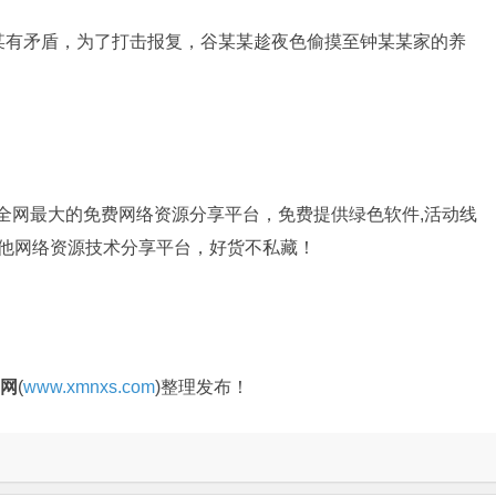
有矛盾，为了打击报复，谷某某趁夜色偷摸至钟某某家的养
是全网最大的免费网络资源分享平台，免费提供绿色软件,活动线
其他网络资源技术分享平台，好货不私藏！
官网
(
www.xmnxs.com
)整理发布！