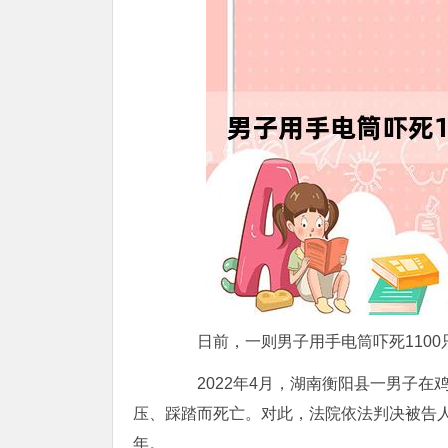
日前，一则男子用手电筒吓死1100
2022年4月，湖南衡阳县一男子在
压、踩踏而死亡。对此，法院依法判决被告
年。