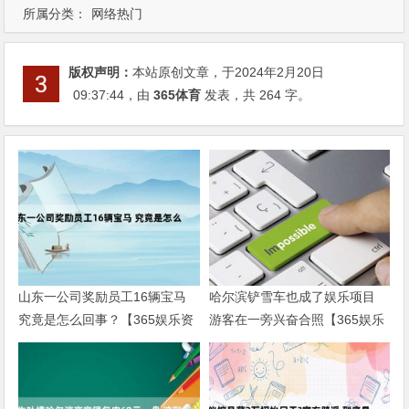
所属分类：
网络热门
版权声明：
本站原创文章，于2024年2月20日
09:37:44
，由
365体育
发表，共 264 字。
山东一公司奖励员工16辆宝马
哈尔滨铲雪车也成了娱乐项目
究竟是怎么回事？【365娱乐资
游客在一旁兴奋合照【365娱乐
讯网】
资讯网】