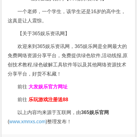
一个老师，一个学生，该学生还是16岁的高中生，
这真是让人震惊。
【关于365娱乐资讯网】
欢迎来到365娱乐资讯网，365娱乐网是全网最大的
免费网络资源分享平台，免费提供绿色软件,活动线报,原
创技术教程,绿色破解工具软件等以及其他网络资源技术
分享平台，好货不私藏！
前往
大发娱乐
官方网址
前往
乐玩游戏注册送88
以上内容均来源于互联网，由
365娱乐官网
(
www.xmnxs.com
)整理发布！