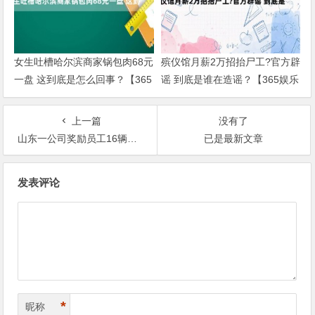
女生吐槽哈尔滨商家锅包肉68元
殡仪馆月薪2万招抬尸工?官方辟
一盘 这到底是怎么回事？【365
谣 到底是谁在造谣？【365娱乐
娱乐资讯网】
资讯网】
上一篇
没有了
山东一公司奖励员工16辆宝马 究竟是怎么回事？【365娱乐资讯网】
已是最新文章
文
发表评论
章
导
航
*
昵称