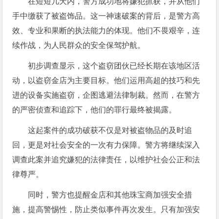
在短短几天内，警方成功地将嫌犯抓获，并从他们
手中缴获了被盗饰品。这一神速破案的背后，是警方高
效、专业和果断的执法能力的体现。他们不畏艰辛，连
续作战，为人民群众的安全保驾护航。
初步调查显示，这个盗窃团伙已经长期在该地区活
动，以盗窃金店为主要目标。他们运用高超的技巧和先
进的设备实施盗窃，企图逃避法律制裁。然而，在警方
的严密侦查和追踪下，他们的罪行最终被揭露。
这起案件的成功破获不仅是对被盗物品的及时追
回，更是对社会安全的一次有力保障。警方将继续深入
调查此案并追究嫌犯的法律责任，以维护社会公正和法
律尊严。
同时，警方也提醒金店和其他珠宝商加强安全措
施，提高警惕性，防止类似事件再次发生。只有加强安