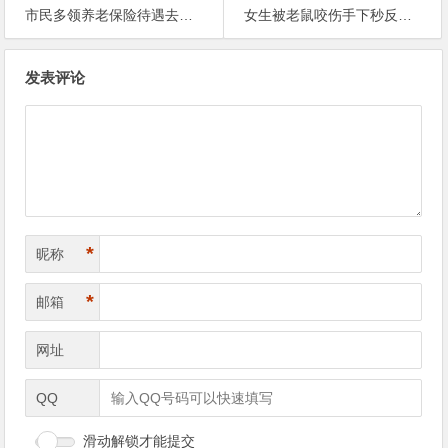
市民多领养老保险待遇去世后被催还 到底是什么情况？【365娱乐资讯网】
女生被老鼠咬伤手下秒反咬老鼠 女生的这种行为绝对不提倡【365娱乐资讯网】
文
发表评论
章
导
航
*
昵称
*
邮箱
网址
QQ
滑动解锁才能提交