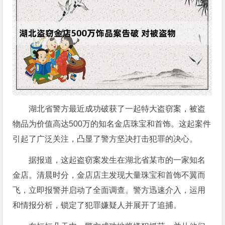
湖北省警方最近成功破获了一起特大盗窃案，被盗
物品为价值高达500万的知名金店珠宝和首饰。这起案件
引起了广泛关注，凸显了警方坚决打击犯罪的决心。
据报道，这起盗窃案发生在湖北省某市的一家知名
金店。清晨时分，金店店主发现大量珠宝和首饰不翼而
飞，立即报警并启动了全面调查。警方迅速介入，运用
和情报分析，锁定了犯罪嫌疑人并展开了追捕。