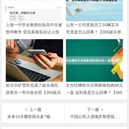
上海一中学女教师出轨高中生被
山东一公司奖励员工16辆宝马
暂停教学 背后真相实在让人惊
究竟是怎么回事？【365娱乐资
愕【365娱乐资讯网】
讯网】
哈尔滨铲雪车也成了娱乐项目
女生吐槽哈尔滨商家锅包肉68元
游客在一旁兴奋合照【365娱乐
一盘 这到底是怎么回事？【365
资讯网】
娱乐资讯网】
上一篇
下一篇
未来10天哪里雨水多?最新分析 具体情况如何？【365娱乐资讯网】
中国公民入境俄罗斯受阻 中方交涉 国家力量永远是你最坚强的后盾【365娱乐资讯网】