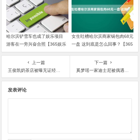
哈尔滨铲雪车也成了娱乐项目
女生吐槽哈尔滨商家锅包肉68元
游客在一旁兴奋合照【365娱乐
一盘 这到底是怎么回事？【365
资讯网】
娱乐资讯网】
上一篇
下一篇
王俊凯奶茶店被曝无证经营 背后真相实在让人惊愕【365娱乐资讯网】
奚梦瑶一家迪士尼被偶遇非常低调 背后真相令人震惊【365娱乐资讯网】
文
发表评论
章
导
航