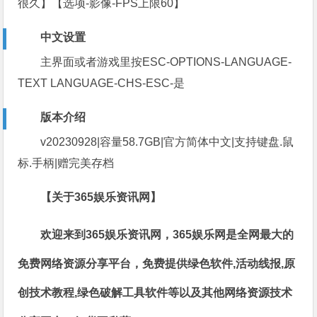
很久】【选项-影像-FPS上限60】
中文设置
主界面或者游戏里按ESC-OPTIONS-LANGUAGE-
TEXT LANGUAGE-CHS-ESC-是
版本介绍
v20230928|容量58.7GB|官方简体中文|支持键盘.鼠
标.手柄|赠完美存档
【关于365娱乐资讯网】
欢迎来到365娱乐资讯网，365娱乐网是全网最大的
免费网络资源分享平台，免费提供绿色软件,活动线报,原
创技术教程,绿色破解工具软件等以及其他网络资源技术