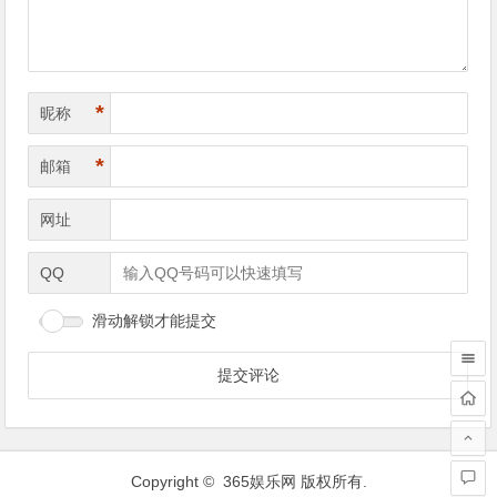
*
昵称
*
邮箱
网址
QQ
滑动解锁才能提交
Copyright ©
365娱乐网
版权所有.