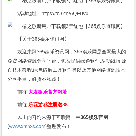
活动地址：https://tb3.cn/AQFBv0
【关于365娱乐资讯网】
欢迎来到365娱乐资讯网，365娱乐网是全网最大的
免费网络资源分享平台，免费提供绿色软件,活动线报,原
创技术教程,绿色破解工具软件等以及其他网络资源技术
分享平台，好货不私藏！
前往
大发娱乐
官方网址
前往
乐玩游戏注册送88
以上内容均来源于互联网，由
365娱乐官网
(
www.xmnxs.com
)整理发布！