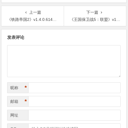
上一篇
下一篇
《铁路帝国2》v1.4.0.61453中文版【365娱乐资讯网】
《王国保卫战5：联盟》v1.0.0中文版【365娱乐资讯网】
文
发表评论
章
导
航
*
昵称
*
邮箱
网址