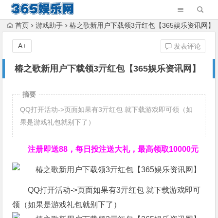
首页
游戏助手
椿之歌新用户下载领3亓红包【365娱乐资讯网】
A+
发表评论
椿之歌新用户下载领3亓红包【365娱乐资讯网】
摘要
QQ打开活动->页面如果有3亓红包 就下载游戏即可领（如
果是游戏礼包就别下了）
注册即送88，
每日投注送大礼，最高领取10000元
QQ打开活动->页面如果有3亓红包 就下载游戏即可
领（如果是游戏礼包就别下了）