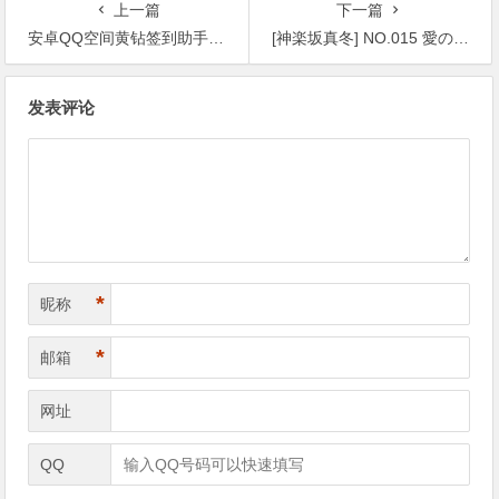
上一篇
下一篇
安卓QQ空间黄钻签到助手v1.0.0【365娱乐资讯网】
[神楽坂真冬] NO.015 愛のラビリンス [150P-412M][高清预览]【365娱乐资讯网】
文
发表评论
章
导
航
*
昵称
*
邮箱
网址
QQ