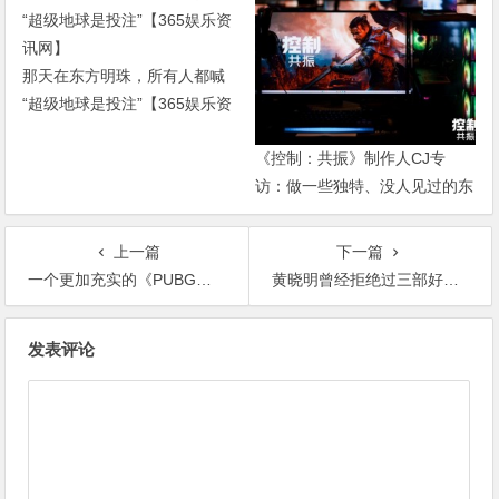
那天在东方明珠，所有人都喊
“超级地球是投注”【365娱乐资
讯网】
《控制：共振》制作人CJ专
访：做一些独特、没人见过的东
西【365娱乐资讯网】
上一篇
下一篇
一个更加充实的《PUBG》正在诞生【365娱乐资讯网】
黄晓明曾经拒绝过三部好作品，网友吐槽：演技不错，就是没眼光【365娱乐资讯网】
文
发表评论
章
导
航