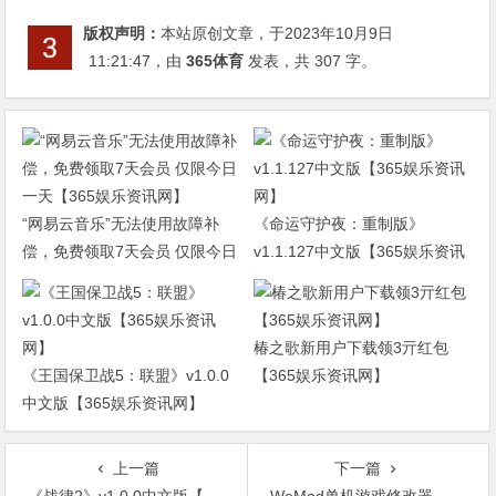
版权声明：
本站原创文章，于2023年10月9日
11:21:47
，由
365体育
发表，共 307 字。
“网易云音乐”无法使用故障补
《命运守护夜：重制版》
偿，免费领取7天会员 仅限今日
v1.1.127中文版【365娱乐资讯
一天【365娱乐资讯网】
网】
椿之歌新用户下载领3亓红包
《王国保卫战5：联盟》v1.0.0
【365娱乐资讯网】
中文版【365娱乐资讯网】
上一篇
下一篇