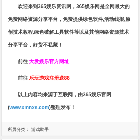
欢迎来到365娱乐资讯网，365娱乐网是全网最大的
免费网络资源分享平台，免费提供绿色软件,活动线报,原
创技术教程,绿色破解工具软件等以及其他网络资源技术
分享平台，好货不私藏！
前往
大发娱乐
官方网址
前往
乐玩游戏注册送88
以上内容均来源于互联网，由
365娱乐官网
(
www.xmnxs.com
)整理发布！
所属分类：
游戏助手