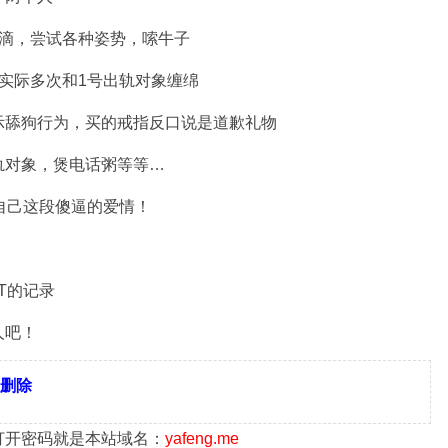
点滴，尝试各种姿势，嗦牛子
实际多次和1号出轨对象缠绵
示舔狗行为，买的戒指反口说是道歉礼物
轨对象，煲电话粥等等…
念自己这段傻逼的爱情！
T的记录
人吧！
删除
的打开密码就是本站域名：
yafeng.me