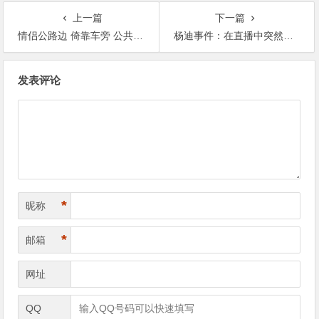
上一篇
下一篇
情侣公路边 倚靠车旁 公共场合直接忍不住了，瓜友：真勇啊【365娱乐资讯网】
杨迪事件：在直播中突然说道，自己跟相恋16年的女友分手了【365娱乐资讯网】
文
发表评论
章
导
航
*
昵称
*
邮箱
网址
QQ