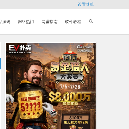
设置菜单
品源码
网络热门
网赚指南
软件教程