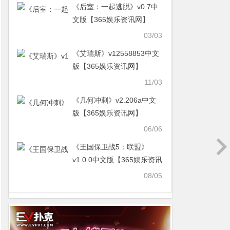
《后室：一起逃脱》v0.7中
文版【365娱乐资讯网】
03/03
《艾瑞斯》v12558853中文
版【365娱乐资讯网】
11/03
《几何冲刺》v2.206a中文
版【365娱乐资讯网】
06/06
《王国保卫战5：联盟》
v1.0.0中文版【365娱乐资讯
网】
08/05