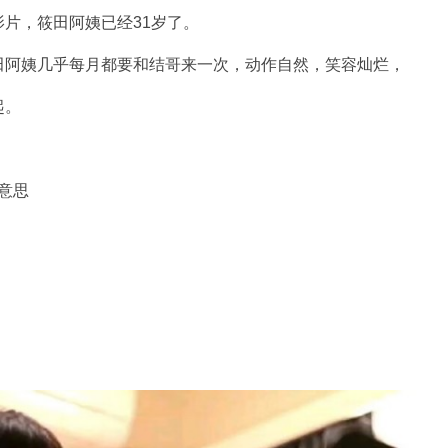
片，筱田阿姨已经31岁了。
田阿姨几乎每月都要和结哥来一次，动作自然，笑容灿烂，
起。
的意思