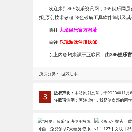
欢迎来到365娱乐资讯网，365娱乐网
报,原创技术教程,绿色破解工具软件等以及
前往
大发娱乐
官方网址
前往
乐玩游戏注册送88
以上内容均来源于互联网，由
365娱乐
所属分类：
游戏助手
版权声明：
本站原创文章，于2023年11月
转载请注明：
阿姨你好，我是健次郎的同学【