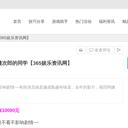
首页
技巧分享
游戏助手
热门活动
福利资讯
精
365娱乐资讯网】
发表评论
次郎的同学【365娱乐资讯网】
影响剧情~~有的演员就是越成熟越有味道，去年的影片，筱田阿姨
0000元
不看不影响剧情~~