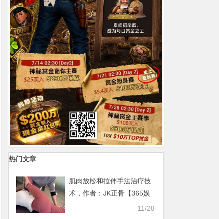
热门文章
肌肉放松和拉伸手法治疗技
术，作者：JK正骨【365娱
乐资讯网】
11/28