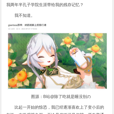
我两年半孔子学院生涯带给我的残存记忆？
我不知道。
图源：B站@除了吃就是睡没别の
比起一开始的惊恐，我已经逐渐喜欢上了变小后的