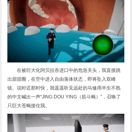
在被巨大化阿贝拉吞进口中的危急关头，我直接跳
出甜甜圈，在空中进入自由落体状态，即将坠入双峰
镇。说时迟那时快，我遥遥听见远处的马修用半生不熟
的中文喊出一声“JING DOU YING（筋斗蝇）”，召唤了
只巨大苍蝇接住我。