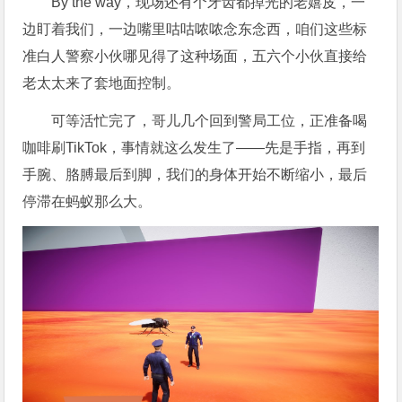
By the way，现场还有个牙齿都掉光的老嬉皮，一
边盯着我们，一边嘴里咕咕哝哝念东念西，咱们这些标
准白人警察小伙哪见得了这种场面，五六个小伙直接给
老太太来了套地面控制。
可等活忙完了，哥儿几个回到警局工位，正准备喝
咖啡刷TikTok，事情就这么发生了——先是手指，再到
手腕、胳膊最后到脚，我们的身体开始不断缩小，最后
停滞在蚂蚁那么大。