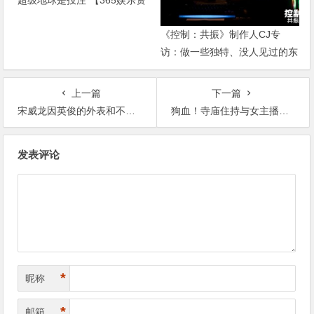
“超级地球是投注”【365娱乐资
讯网】
《控制：共振》制作人CJ专
访：做一些独特、没人见过的东
西【365娱乐资讯网】
上一篇
下一篇
宋威龙因英俊的外表和不错的演技圈粉，曾主演《下一站是幸福》【365娱乐资讯网】
狗血！寺庙住持与女主播发生关系，内情曝光。网友：真相令人咋舌【365娱乐资讯网】
文
发表评论
章
导
航
*
昵称
*
邮箱