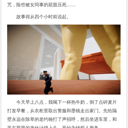
咒，险些被女同事的屁股压死……
故事得从四个小时前说起。
今天早上八点，我喝下一杯热牛奶，倒了点碎麦片
打发早餐，从衣柜里取出警服和墨镜走出家门。先给隔
壁永远在除草的老约翰打了声招呼，然后坐进车里，和
等在那里的老伙计碰上头，开始为纳税人服务。