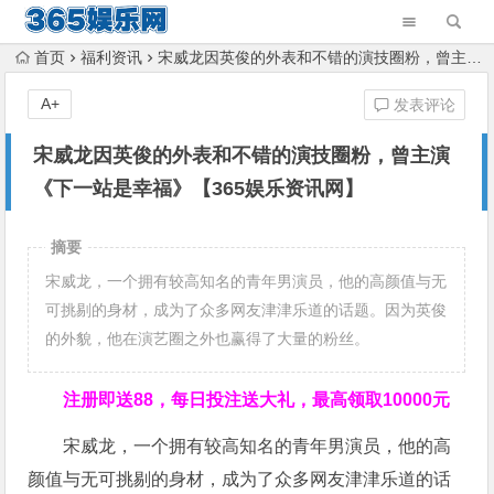
首页
福利资讯
宋威龙因英俊的外表和不错的演技圈粉，曾主演《下一站是幸福》【365娱乐资讯网】
A+
发表评论
宋威龙因英俊的外表和不错的演技圈粉，曾主演
《下一站是幸福》【365娱乐资讯网】
摘要
宋威龙，一个拥有较高知名的青年男演员，他的高颜值与无
可挑剔的身材，成为了众多网友津津乐道的话题。因为英俊
的外貌，他在演艺圈之外也赢得了大量的粉丝。
注册即送88，
每日投注送大礼，最高领取10000元
宋威龙，一个拥有较高知名的青年男演员，他的高
颜值与无可挑剔的身材，成为了众多网友津津乐道的话