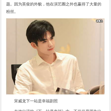
题。因为英俊的外貌，他在演艺圈之外也赢得了大量的
粉丝。
宋威龙下一站是幸福剧照