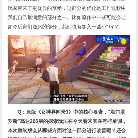
玩家带来了更优质的享受，这部分的优化是工作过程中
我们自己最满意的部分之一。比如原作中一些可能会让
如今玩家们疑惑的部分，我们也有加入一些小“Tips”。
Q：原版《女神异闻录3》中的核心要素，“塔尔塔
罗斯”高达266层的探索玩法在今天看来实在有些单调，
本次重制版会从哪些方面对这一部分进行改善呢？还会