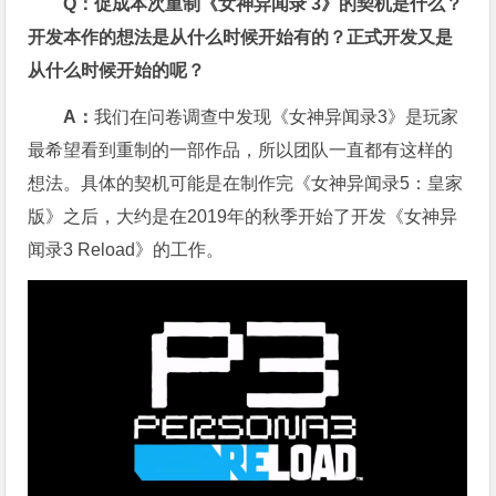
Q：促成本次重制《女神异闻录 3》的契机是什么？
开发本作的想法是从什么时候开始有的？正式开发又是
从什么时候开始的呢？
A：
我们在问卷调查中发现《女神异闻录3》是玩家
最希望看到重制的一部作品，所以团队一直都有这样的
想法。具体的契机可能是在制作完《女神异闻录5：皇家
版》之后，大约是在2019年的秋季开始了开发《女神异
闻录3 Reload》的工作。