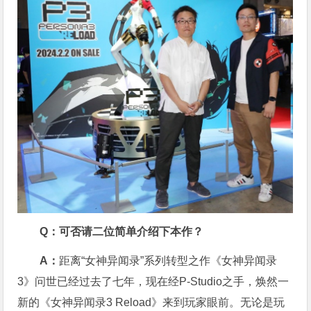
Q：可否请二位简单介绍下本作？
A：
距离“女神异闻录”系列转型之作《女神异闻录
3》问世已经过去了七年，现在经P-Studio之手，焕然一
新的《女神异闻录3 Reload》来到玩家眼前。无论是玩