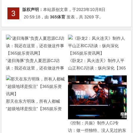
版权声明：
本站原创文章，于2023年10月8日
20:59:18
，由
365体育
发表，共 3269 字。
“递归海豚”负责人夏思源CJ访
《卧龙2：凤火连天》制作人平
谈：我还在这里，还在做这件事
山正和CJ访谈：纵向深化【365
【365娱乐资讯网】
娱乐资讯网】
那天在东方明珠，所有人都喊
“超级地球是投注”【365娱乐资
讯网】
《控制：共振》制作人CJ专
访：做一些独特、没人见过的东