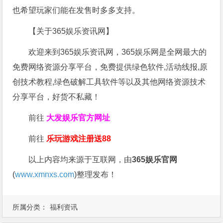
也希望玩家们能在发售时多多支持。
【关于365娱乐资讯网】
欢迎来到365娱乐资讯网，365娱乐网是全网最大的
免费网络资源分享平台，免费提供绿色软件,活动线报,原
创技术教程,绿色破解工具软件等以及其他网络资源技术
分享平台，好货不私藏！
前往
大发娱乐
官方网址
前往
乐玩游戏注册送88
以上内容均来源于互联网，由
365娱乐官网
(
www.xmnxs.com
)整理发布！
所属分类：
福利资讯