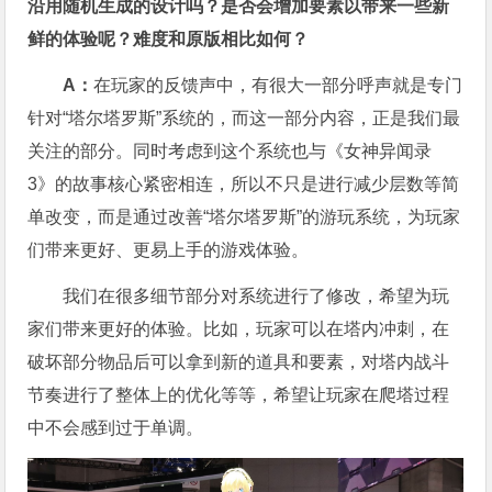
沿用随机生成的设计吗？是否会增加要素以带来一些新
鲜的体验呢？难度和原版相比如何？
A：
在玩家的反馈声中，有很大一部分呼声就是专门
针对“塔尔塔罗斯”系统的，而这一部分内容，正是我们最
关注的部分。同时考虑到这个系统也与《女神异闻录
3》的故事核心紧密相连，所以不只是进行减少层数等简
单改变，而是通过改善“塔尔塔罗斯”的游玩系统，为玩家
们带来更好、更易上手的游戏体验。
我们在很多细节部分对系统进行了修改，希望为玩
家们带来更好的体验。比如，玩家可以在塔内冲刺，在
破坏部分物品后可以拿到新的道具和要素，对塔内战斗
节奏进行了整体上的优化等等，希望让玩家在爬塔过程
中不会感到过于单调。