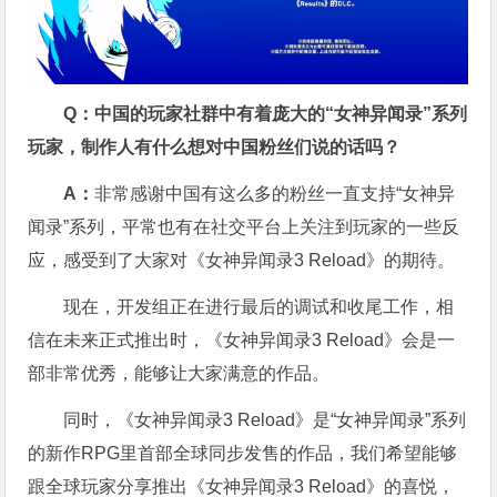
Q：中国的玩家社群中有着庞大的“女神异闻录”系列
玩家，制作人有什么想对中国粉丝们说的话吗？
A：
非常感谢中国有这么多的粉丝一直支持“女神异
闻录”系列，平常也有在社交平台上关注到玩家的一些反
应，感受到了大家对《女神异闻录3 Reload》的期待。
现在，开发组正在进行最后的调试和收尾工作，相
信在未来正式推出时，《女神异闻录3 Reload》会是一
部非常优秀，能够让大家满意的作品。
同时，《女神异闻录3 Reload》是“女神异闻录”系列
的新作RPG里首部全球同步发售的作品，我们希望能够
跟全球玩家分享推出《女神异闻录3 Reload》的喜悦，