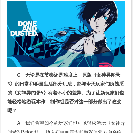
Q：无论是在节奏还是难度上，原版《女神异闻录
3》的日常和学园生活部分玩法，都与今天玩家们所熟悉
的《女神异闻录5》有着不小的差异。为了让新玩家们也
能轻松地游玩本作，制作组是否对这一部分做出了改变
呢？
A：
我们希望如今的玩家们也可以轻松游玩《女神异
闻录3 Reload》，所以在画面表现和游戏体验方面会给