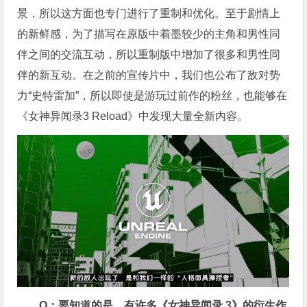
景，所以这方面也专门进行了重制和优化。至于剧情上
的新鲜感，为了描写在原版中着墨较少的主角和男性同
伴之间的交流互动，所以重制版中增加了很多和男性同
伴的新互动。在之前的宣传片中，我们也公布了敌对势
力“史特雷加”，所以即使是游玩过前作的粉丝，也能够在
《女神异闻录3 Reload》中发现大量全新内容。
Q：要知道的是，有许多《女神异闻录 3》的衍生作