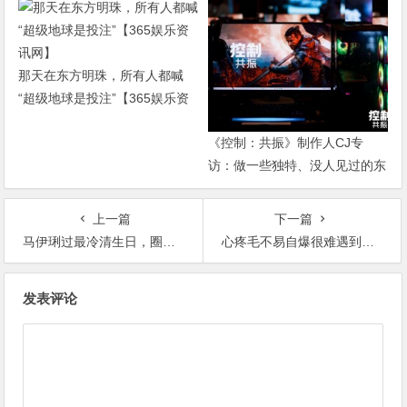
那天在东方明珠，所有人都喊
“超级地球是投注”【365娱乐资
讯网】
《控制：共振》制作人CJ专
访：做一些独特、没人见过的东
西【365娱乐资讯网】
上一篇
下一篇
马伊琍过最冷清生日，圈内好友无一人送祝福旧爱还隔空嘲讽【365娱乐资讯网】
心疼毛不易自爆很难遇到爱情，可能没人喜欢【365娱乐资讯网】
文
发表评论
章
导
航