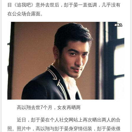
目《追我吧》意外去世后，彭于晏一直低调，几乎没有
在公众场合露面。
高以翔去世7个月，女友再晒两
近日，彭于晏在个人社交网站上再次晒出两人的合
照。照片中，高以翔与彭于晏身穿情侣装，彭于晏依偎