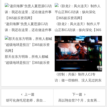
“递归海豚”负责人夏思源CJ访
《卧龙2：凤火连天》制作人平
谈：我还在这里，还在做这件事
山正和CJ访谈：纵向深化【365
【365娱乐资讯网】
娱乐资讯网】
那天在东方明珠，所有人都喊
“超级地球是投注”【365娱乐资
讯网】
《控制：共振》制作人CJ专
访：做一些独特、没人见过的东
西【365娱乐资讯网】
上一篇
下一篇
胡可化身托尼老师，亲自给儿子老公理发被赞手艺好【365娱乐资讯网】
高以翔去世7个月，女友再晒两人合照坦言放不下【365娱乐资讯网】