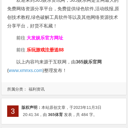
欢迎来到365娱乐资讯网，365娱乐网是全网最大的
免费网络资源分享平台，免费提供绿色软件,活动线报,原
创技术教程,绿色破解工具软件等以及其他网络资源技术
分享平台，好货不私藏！
前往
大发娱乐
官方网址
前往
乐玩游戏注册送88
以上内容均来源于互联网，由
365娱乐官网
(
www.xmnxs.com
)整理发布！
所属分类：
福利资讯
版权声明：
本站原创文章，于2023年11月3日
20:41:34
，由
365体育
发表，共 484 字。