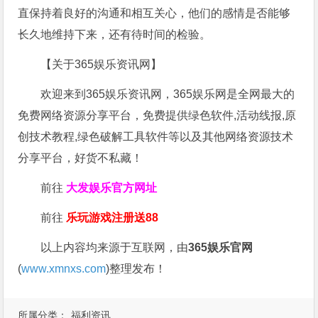
直保持着良好的沟通和相互关心，他们的感情是否能够
长久地维持下来，还有待时间的检验。
【关于365娱乐资讯网】
欢迎来到365娱乐资讯网，365娱乐网是全网最大的
免费网络资源分享平台，免费提供绿色软件,活动线报,原
创技术教程,绿色破解工具软件等以及其他网络资源技术
分享平台，好货不私藏！
前往
大发娱乐
官方网址
前往
乐玩游戏注册送88
以上内容均来源于互联网，由
365娱乐官网
(
www.xmnxs.com
)整理发布！
所属分类：
福利资讯