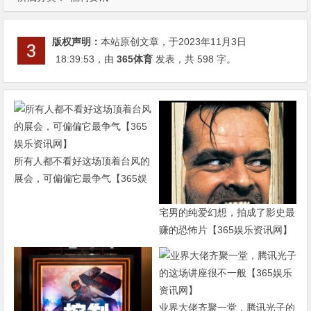
版权声明：
本站原创文章，于2023年11月3日
18:39:53
，由
365体育
发表，共 598 字。
所有人都不看好这场顶着台风的
展会，可偏偏它最争气【365娱
乐资讯网】
宅男的纯爱幻想，拍成了影史最
赚的恐怖片【365娱乐资讯网】
业界大佬齐聚一堂，腾讯光子的