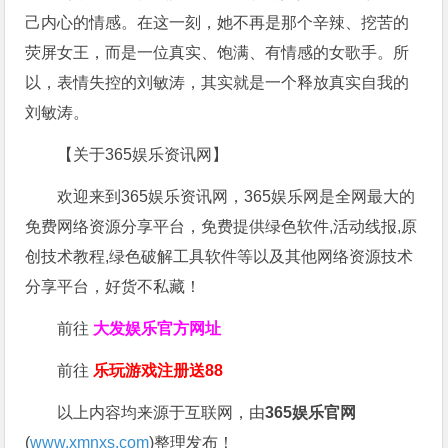
己内心的情感。在这一刻，她不再是那个辛辣、挖苦的
荧屏女王，而是一位真实、饱满、有情感的女歌手。所
以，表情失控的刘敏涛，其实就是一个释放真实自我的
刘敏涛。
【关于365娱乐资讯网】
欢迎来到365娱乐资讯网，365娱乐网是全网最大的
免费网络资源分享平台，免费提供绿色软件,活动线报,原
创技术教程,绿色破解工具软件等以及其他网络资源技术
分享平台，好货不私藏！
前往
大发娱乐
官方网址
前往
乐玩游戏注册送88
以上内容均来源于互联网，由
365娱乐官网
(
www.xmnxs.com
)整理发布！