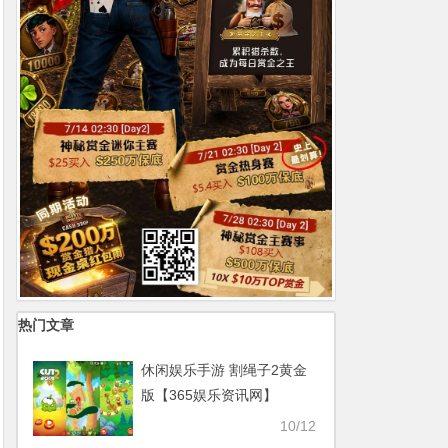
热门文章
休闲娱乐手游 割绳子2黄金
版【365娱乐资讯网】
10/12