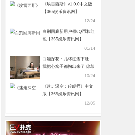
《埃雷西斯》v1.0.0中文版
【365娱乐资讯网】
12/24
白荆回廊新用户领6Q币和红
包【365娱乐资讯网】
01/14
白嫖探花：几杯红酒下肚，
我把心窝子都掏出来了 你却
在偷拍！！【365娱乐资讯
10/24
网】
《迷走深空：碎舰师》中文
版【365娱乐资讯网】
12/05