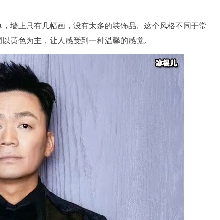
单，墙上只有几幅画，没有太多的装饰品。这个风格不同于常
调以黄色为主，让人感受到一种温馨的感觉。