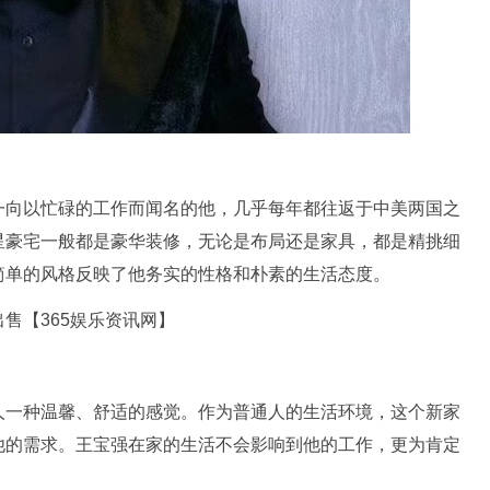
一向以忙碌的工作而闻名的他，几乎每年都往返于中美两国之
星豪宅一般都是豪华装修，无论是布局还是家具，都是精挑细
简单的风格反映了他务实的性格和朴素的生活态度。
人一种温馨、舒适的感觉。作为普通人的生活环境，这个新家
他的需求。王宝强在家的生活不会影响到他的工作，更为肯定
。