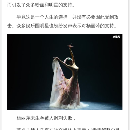
而引发了众多粉丝和明星的支持。
毕竟这是一个人生的选择，并没有必要因此受到攻
击。众多娱乐圈明星也纷纷发声表示对杨丽萍的支持。
杨丽萍未生孕被人讽刺失败，