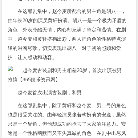
在这部剧集中，赵今麦所配合的男主角是胡八一，
由年长20岁的演员黄轩扮演。胡八一是一个极为矛盾的
角色，外表冷酷无情，内心却充满了坚定和温情。在剧
中，赵今麦和黄轩搭档出彩，两人把角色的性格特点演
绎的淋漓尽致，切实表现出胡八一对子初的照顾和爱
护，让人感动和动容。
赵今麦首次出演古装剧，和男
在这部剧集中，除了黄轩和赵今麦，男二号的角色
也是很受关注的。由年轻演员张若昀扮演的安逸，虽然
只是一个配角，但他却成功的抢去了大家的注意力。安
逸是一个性格幽默而又不失真诚的角色，在剧中出尽风