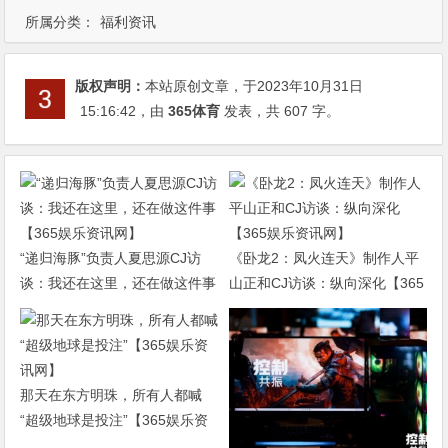
所属分类：
福利资讯
版权声明：
本站原创文章，于2023年10月31日
15:16:42
，由
365体育
发表，共 607 字。
“递归海豚”负责人夏思源CJ访
《卧龙2：凤火连天》制作人平
谈：我还在这里，还在做这件事
山正和CJ访谈：纵向深化【365
【365娱乐资讯网】
娱乐资讯网】
那天在东方明珠，所有人都喊
“超级地球是投注”【365娱乐资
讯网】