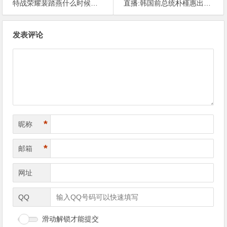
特战荣耀裴踏燕什么时候出场的 背后真相令人震惊【365娱乐资讯网】
直播:韩国前总统朴槿惠出狱 背后真相让人感到惊讶【365娱乐资讯网】
文
发表评论
章
导
航
*
昵称
*
邮箱
网址
QQ
滑动解锁才能提交