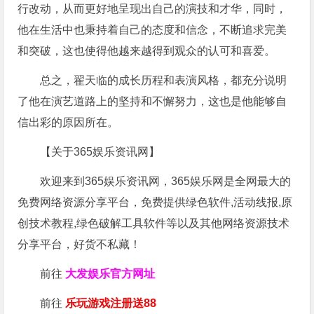
行改动，从而更好地呈现出自己的演技和才华，同时，
他在生活中也秉持着自己的态度和信念，不断追求完美
和突破，这也使得他越来越得到观众的认可和喜爱。
总之，翟天临的成长历程和表演风格，都充分说明
了他在演艺道路上的坚持和不懈努力，这也是他能够自
信出彩的原因所在。
【关于365娱乐资讯网】
欢迎来到365娱乐资讯网，365娱乐网是全网最大的
免费网络资源分享平台，免费提供绿色软件,活动线报,原
创技术教程,绿色破解工具软件等以及其他网络资源技术
分享平台，好货不私藏！
前往
大发娱乐
官方网址
前往
乐玩游戏注册送88