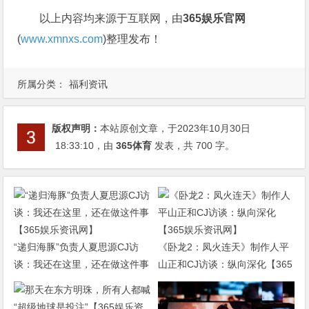
以上内容均来源于互联网，由
365娱乐官网
(
www.xmnxs.com
)整理发布！
所属分类：
福利资讯
版权声明：
本站原创文章，于2023年10月30日
18:33:10
，由
365体育
发表，共 700 字。
“递归海豚”负责人夏思源CJ访
《卧龙2：凤火连天》制作人平
谈：我还在这里，还在做这件事
山正和CJ访谈：纵向深化【365
【365娱乐资讯网】
娱乐资讯网】