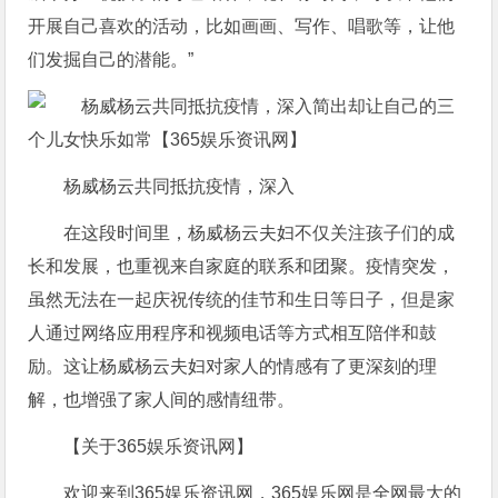
开展自己喜欢的活动，比如画画、写作、唱歌等，让他
们发掘自己的潜能。”
杨威杨云共同抵抗疫情，深入
在这段时间里，杨威杨云夫妇不仅关注孩子们的成
长和发展，也重视来自家庭的联系和团聚。疫情突发，
虽然无法在一起庆祝传统的佳节和生日等日子，但是家
人通过网络应用程序和视频电话等方式相互陪伴和鼓
励。这让杨威杨云夫妇对家人的情感有了更深刻的理
解，也增强了家人间的感情纽带。
【关于365娱乐资讯网】
欢迎来到365娱乐资讯网，365娱乐网是全网最大的