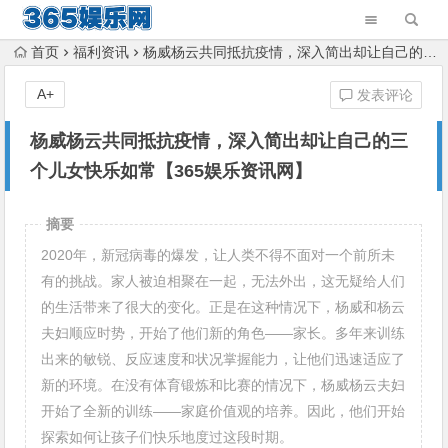
首页
福利资讯
杨威杨云共同抵抗疫情，深入简出却让自己的三个儿女快乐如常【365娱乐资讯网】
A+
发表评论
杨威杨云共同抵抗疫情，深入简出却让自己的三
个儿女快乐如常【365娱乐资讯网】
摘要
2020年，新冠病毒的爆发，让人类不得不面对一个前所未
有的挑战。家人被迫相聚在一起，无法外出，这无疑给人们
的生活带来了很大的变化。正是在这种情况下，杨威和杨云
夫妇顺应时势，开始了他们新的角色——家长。多年来训练
出来的敏锐、反应速度和状况掌握能力，让他们迅速适应了
新的环境。在没有体育锻炼和比赛的情况下，杨威杨云夫妇
开始了全新的训练——家庭价值观的培养。因此，他们开始
探索如何让孩子们快乐地度过这段时期。