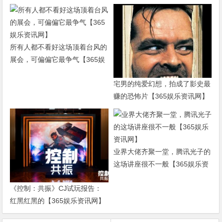
所有人都不看好这场顶着台风的
展会，可偏偏它最争气【365娱
乐资讯网】
宅男的纯爱幻想，拍成了影史最
赚的恐怖片【365娱乐资讯网】
业界大佬齐聚一堂，腾讯光子的
这场讲座很不一般【365娱乐资
讯网】
《控制：共振》CJ试玩报告：
红黑红黑的【365娱乐资讯网】