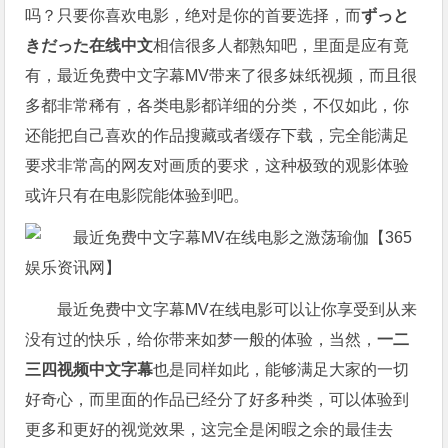
吗？只要你喜欢电影，绝对是你的首要选择，而
ずっと
きだった在线中文
相信很多人都熟知吧，里面是应有竟
有，最近免费中文字幕MV带来了很多妹纸视频，而且很
多都非常稀有，各类电影都详细的分类，不仅如此，你
还能把自己喜欢的作品搜藏或者缓存下载，完全能满足
要求非常高的网友对画质的要求，这种极致的观影体验
或许只有在电影院能体验到吧。
最近免费中文字幕MV在线电影可以让你享受到从来
没有过的快乐，给你带来如梦一般的体验，当然，
一二
三四视频中文字幕
也是同样如此，能够满足大家的一切
好奇心，而里面的作品已经分了好多种类，可以体验到
更多和更好的视觉效果，这完全是闲暇之余的最佳去