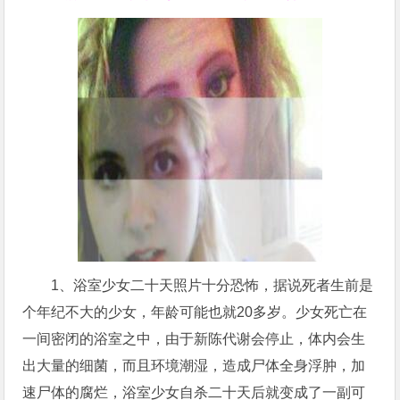
1、浴室少女二十天照片十分恐怖，据说死者生前是
个年纪不大的少女，年龄可能也就20多岁。少女死亡在
一间密闭的浴室之中，由于新陈代谢会停止，体内会生
出大量的细菌，而且环境潮湿，造成尸体全身浮肿，加
速尸体的腐烂，浴室少女自杀二十天后就变成了一副可