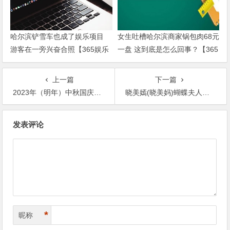
哈尔滨铲雪车也成了娱乐项目
女生吐槽哈尔滨商家锅包肉68元
游客在一旁兴奋合照【365娱乐
一盘 这到底是怎么回事？【365
资讯网】
娱乐资讯网】
上一篇
下一篇
2023年（明年）中秋国庆假重合有望连休9天？时间还早呢【365娱乐资讯网】
晓美嫣(晓美妈)蝴蝶夫人竞技散图cos作品写真【365娱乐资讯网】
文
发表评论
章
导
航
*
昵称