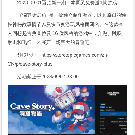
2023-09-01置顶新一期：本周又免费送1款游戏
《洞窟物语+》是一款独立制作游戏，以其原创的独
特神秘故事情节以及快节奏游玩风格而闻名。在这款令
人回想起古典 8 位及 16 位风格的游戏中，奔跑、跳跃、
射击和飞行，来展开一场巨大的冒险吧！
领取地址：https://store.epicgames.com/zh-
CN/p/cave-story-plus
活动截止于2023/09/07 23:00++