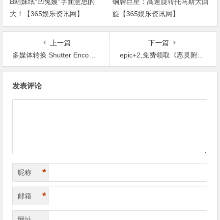
B站妹纸“凹兔嫚”字面意思的
铜牌巨星：高速旋转托马斯大回
大！【365娱乐资讯网】
旋【365娱乐资讯网】
上一篇
下一篇
多媒体转换 Shutter Encoder v17.4【365娱乐资讯网】
epic+2,免费领取《恶灵附身2》等两款游戏！【365娱乐资讯网】
文
发表评论
章
导
航
*
昵称
*
邮箱
网址