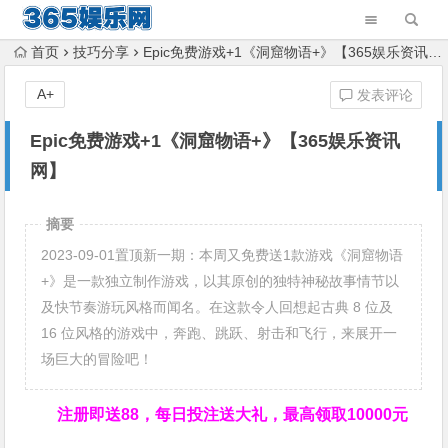
首页
技巧分享
Epic免费游戏+1《洞窟物语+》【365娱乐资讯网】
A+
发表评论
Epic免费游戏+1《洞窟物语+》【365娱乐资讯
网】
摘要
2023-09-01置顶新一期：本周又免费送1款游戏《洞窟物语
+》是一款独立制作游戏，以其原创的独特神秘故事情节以
及快节奏游玩风格而闻名。在这款令人回想起古典 8 位及
16 位风格的游戏中，奔跑、跳跃、射击和飞行，来展开一
场巨大的冒险吧！
注册即送88，
每日投注送大礼，最高领取10000元