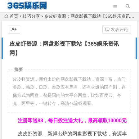
首页
技巧分享
皮皮虾资源：网盘影视下载站【365娱乐资讯网】
A+
发表评论
皮皮虾资源：网盘影视下载站【365娱乐资讯
网】
摘要
皮皮虾资源，新鲜出炉的网盘影视下载站，资源丰富，热门
美剧，韩剧，日剧、泰剧应有尽有，还有火爆的国产剧，存
储方式为网盘，都是国内的大平台网盘，比如百度云、夸
克、阿里等，一键转存，高清4k流畅观看。
注册即送88，
每日投注送大礼，最高领取10000元
皮皮虾资源，新鲜出炉的网盘影视下载站，资源丰