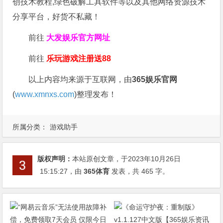
创技术教程,绿色破解工具软件等以及其他网络资源技术
分享平台，好货不私藏！
前往
大发娱乐
官方网址
前往
乐玩游戏注册送88
以上内容均来源于互联网，由
365娱乐官网
(
www.xmnxs.com
)整理发布！
所属分类：
游戏助手
版权声明：
本站原创文章，于2023年10月26日
15:15:27
，由
365体育
发表，共 465 字。