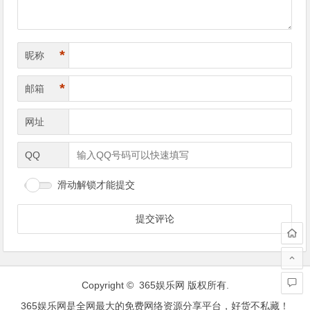
*
昵称
*
邮箱
网址
QQ
滑动解锁才能提交
Copyright ©
365娱乐网
版权所有.
365娱乐网是全网最大的免费网络资源分享平台，好货不私藏！