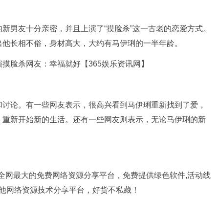
新男友十分亲密，并且上演了“摸脸杀”这一古老的恋爱方式。
出他长相不俗，身材高大，大约有马伊琍的一半年龄。
和讨论。有一些网友表示，很高兴看到马伊琍重新找到了爱，
，重新开始新的生活。还有一些网友则表示，无论马伊琍的新
是全网最大的免费网络资源分享平台，免费提供绿色软件,活动线
其他网络资源技术分享平台，好货不私藏！