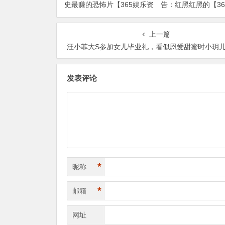
史最赚的恐怖片【365娱乐资
告：红黑红黑的【36
讯网】
讯网】
上一篇
汪小菲大S参加女儿毕业礼，看似恩爱甜蜜时小玥儿颜值成关注点【365娱乐资讯
发表评论
*
昵称
*
邮箱
网址