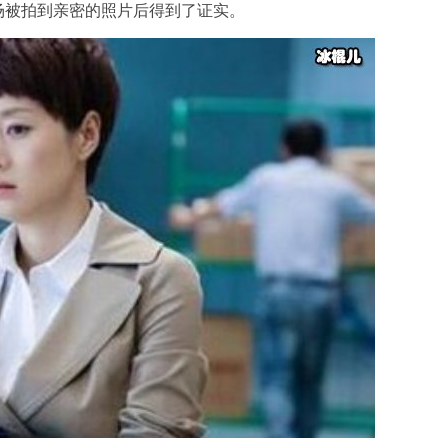
场被拍到亲密的照片后得到了证实。