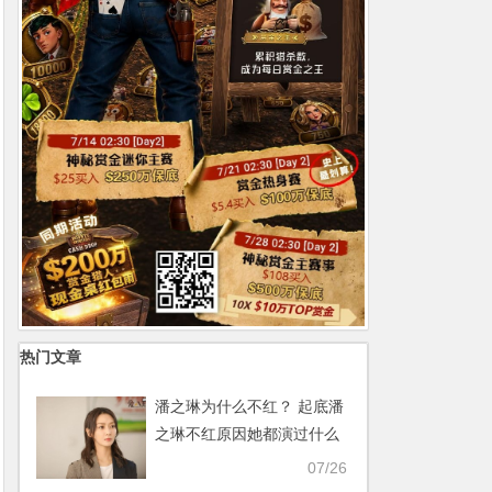
热门文章
潘之琳为什么不红？ 起底潘
之琳不红原因她都演过什么
呢【365娱乐资讯网】
07/26