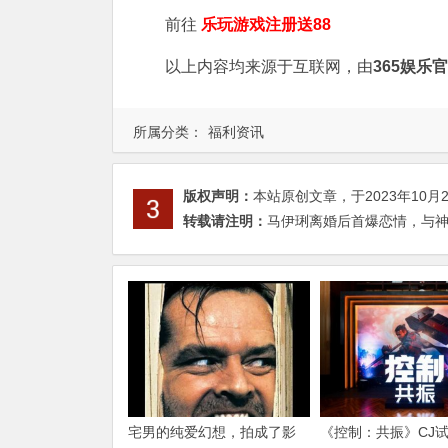
前往
乐玩游戏注册送88
以上内容均来源于互联网，由
365娱乐
所属分类：
福利资讯
版权声明：
本站原创文章，于2023年10月
转载请注明：
马伊琍离婚后首爆恋情，与神秘
宅男的纯爱幻想，拍成了影
《控制：共振》CJ