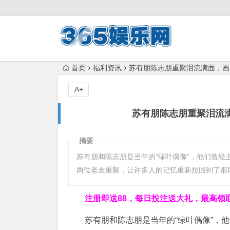
首页
福利资讯
苏有朋陈志朋重聚泪流满面，画
A+
苏有朋陈志朋重聚泪流满
摘要
苏有朋和陈志朋是当年的“绿叶偶像”，他们曾
两位老友重聚，让许多人的记忆重新拉回到了那
注册即送88，
每日投注送大礼，最高领取1
苏有朋和陈志朋是当年的“绿叶偶像”，