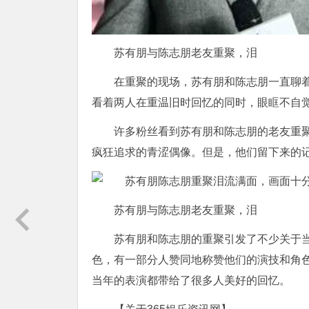
苏有朋与陈志朋老友重聚，泪
在重聚的现场，苏有朋和陈志朋一直聊
看着两人在重温旧时回忆的同时，眼眶不自
许多粉丝看到苏有朋和陈志朋的老友重
疯狂追求的青涩偶像。但是，他们留下来的记
苏有朋与陈志朋老友重聚，泪
苏有朋和陈志朋的重聚引发了不少关于
色，有一部分人赞同地称赞他们的演技和角
当年的表演都带给了很多人美好的回忆。