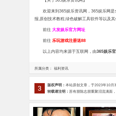
【关于365娱乐资讯网】
欢迎来到365娱乐资讯网，365娱乐网
报,原创技术教程,绿色破解工具软件等以及
前往
大发娱乐
官方网址
前往
乐玩游戏注册送88
以上内容均来源于互联网，由
365娱乐
所属分类：
福利资讯
版权声明：
本站原创文章，于2023年10月
转载请注明：
苏有朋陈志朋重聚泪流满面，画