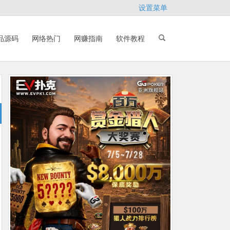
设置菜单
品源码
网络热门
网赚指南
软件教程