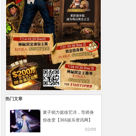
热门文章
黄子韬力挺徐艺洋，导师身
份改变【365娱乐资讯网】
02/09