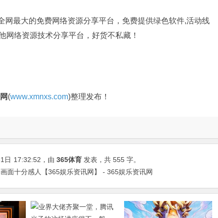
是全网最大的免费网络资源分享平台，免费提供绿色软件,活动线
其他网络资源技术分享平台，好货不私藏！
官网
(
www.xmnxs.com
)整理发布！
31日
17:32:52
，由
365体育
发表，共 555 字。
面十分感人【365娱乐资讯网】 - 365娱乐资讯网