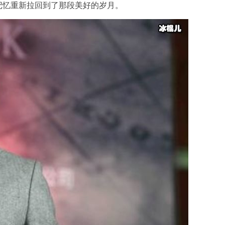
记忆重新拉回到了那段美好的岁月。