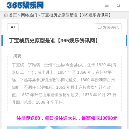
首页
网络热门
丁宝桢历史原型是谁【365娱乐资讯网】
A+
发表评论
丁宝桢历史原型是谁【365娱乐资讯网】
摘要
丁宝桢，字稚璜，贵州平远县(今金县)人，生于 1820 年(清
嘉庆二十年)，咸丰进士。1854 年至 1856 年，在州省平
远、平越等县参加镇压教军和民起义。1860 年授湖南岳州
知府，不调任长沙知府。1863 年授山东按察次年迁布政
使。1867 年升任山东巡镇压捻军起义。1876 年10月 27 日
升四川总督。1886 年卒于任。
注册即送88，
每日投注送大礼，最高领取10000元