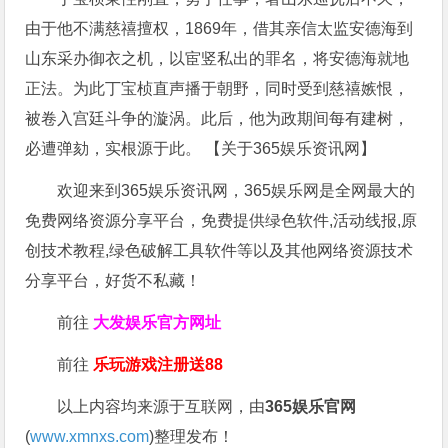
由于他不满慈禧擅权，1869年，借其亲信太监安德海到
山东采办御衣之机，以宦竖私出的罪名，将安德海就地
正法。为此丁宝桢直声播于朝野，同时受到慈禧嫉恨，
被卷入宫廷斗争的漩涡。此后，他为政期间每有建树，
必遭弹劾，实根源于此。 【关于365娱乐资讯网】
欢迎来到365娱乐资讯网，365娱乐网是全网最大的
免费网络资源分享平台，免费提供绿色软件,活动线报,原
创技术教程,绿色破解工具软件等以及其他网络资源技术
分享平台，好货不私藏！
前往
大发娱乐
官方网址
前往
乐玩游戏注册送88
以上内容均来源于互联网，由
365娱乐官网
(
www.xmnxs.com
)整理发布！