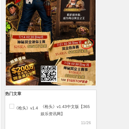
热门文章
《枪头》v1.43中文版【365
娱乐资讯网】
11/26