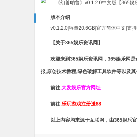
版本介绍
v0.1.2.0|容量20.6GB|官方简体中文|
【关于365娱乐资讯网】
欢迎来到365娱乐资讯网，365娱乐网
报,原创技术教程,绿色破解工具软件等以及
前往
大发娱乐
官方网址
前往
乐玩游戏注册送88
以上内容均来源于互联网，由
365娱乐