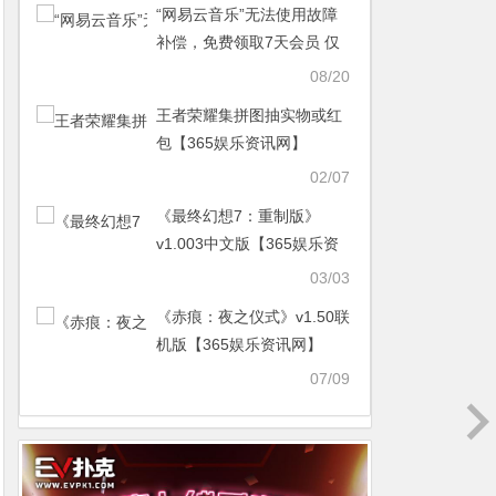
“网易云音乐”无法使用故障
补偿，免费领取7天会员 仅
限今日一天【365娱乐资讯
08/20
网】
王者荣耀集拼图抽实物或红
包【365娱乐资讯网】
02/07
《最终幻想7：重制版》
v1.003中文版【365娱乐资
讯网】
03/03
《赤痕：夜之仪式》v1.50联
机版【365娱乐资讯网】
07/09