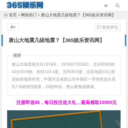
首页
网络热门
唐山大地震几级地震？【365娱乐资讯网】
A+
发表评论
唐山大地震几级地震？【365娱乐资讯网】
摘要
唐山大地震发生在1976年。1976年7月28日，北京时间3时
42分53.8秒。东经118.1度、北纬39.6度，在距地面16公里
深处的地球外壳，中国河北省唐山市丰南区一带突然发生里
氏7.8级强烈地震，23秒钟后，唐山被夷成废墟。
注册即送88，
每日投注送大礼，最高领取10000元