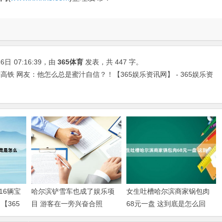
16日
07:16:39
，由
365体育
发表，共 447 字。
铁 网友：他怎么总是蜜汁自信？！【365娱乐资讯网】 - 365娱乐资
16辆宝
哈尔滨铲雪车也成了娱乐项
女生吐槽哈尔滨商家锅包肉
【365
目 游客在一旁兴奋合照
68元一盘 这到底是怎么回
【365娱乐资讯网】
事？【365娱乐资讯网】