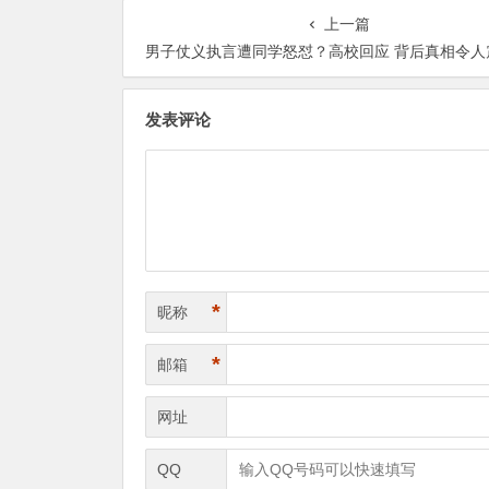
上一篇
男子仗义执言遭同学怒怼？高校回应 背后真相令人震惊【365娱乐资讯
发表评论
*
昵称
*
邮箱
网址
QQ