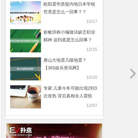
欧阳震华质疑内地日本学校
究竟是怎么一回事？？
【365娱乐资讯网】
10/17
俞敏洪称小编做法缺乏职业
精神 这到底是怎么回事？
【365娱乐资讯网】
12/15
唐山大地震几级地震？
【365娱乐资讯网】
10/20
专家:儿童今冬可能出现2到3
次发热 背后真相令人震惊
【365娱乐资讯网】
12/07