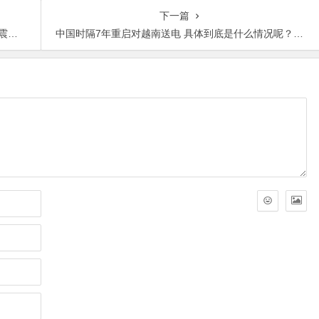
下一篇
网】
中国时隔7年重启对越南送电 具体到底是什么情况呢？【365娱乐资讯网】