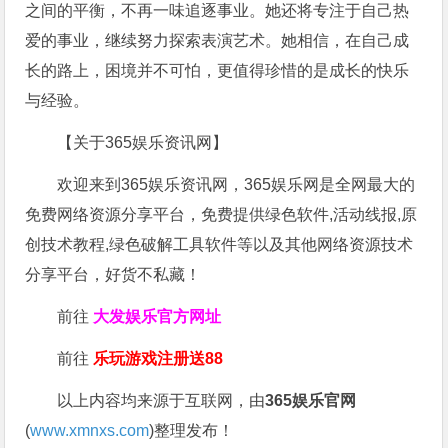
之间的平衡，不再一味追逐事业。她还将专注于自己热
爱的事业，继续努力探索表演艺术。她相信，在自己成
长的路上，困境并不可怕，更值得珍惜的是成长的快乐
与经验。
【关于365娱乐资讯网】
欢迎来到365娱乐资讯网，365娱乐网是全网最大的
免费网络资源分享平台，免费提供绿色软件,活动线报,原
创技术教程,绿色破解工具软件等以及其他网络资源技术
分享平台，好货不私藏！
前往
大发娱乐
官方网址
前往
乐玩游戏注册送88
以上内容均来源于互联网，由
365娱乐官网
(
www.xmnxs.com
)整理发布！