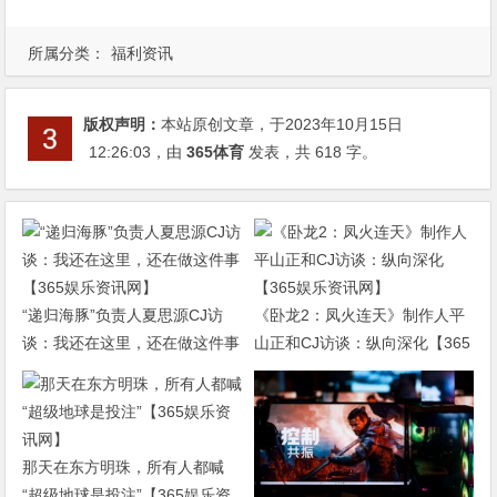
所属分类：
福利资讯
版权声明：
本站原创文章，于2023年10月15日
12:26:03
，由
365体育
发表，共 618 字。
“递归海豚”负责人夏思源CJ访
《卧龙2：凤火连天》制作人平
谈：我还在这里，还在做这件事
山正和CJ访谈：纵向深化【365
【365娱乐资讯网】
娱乐资讯网】
那天在东方明珠，所有人都喊
“超级地球是投注”【365娱乐资