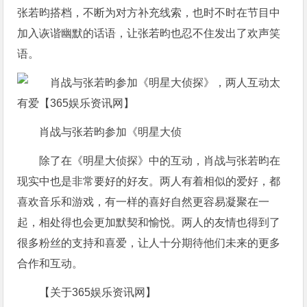
张若昀搭档，不断为对方补充线索，也时不时在节目中
加入诙谐幽默的话语，让张若昀也忍不住发出了欢声笑
语。
肖战与张若昀参加《明星大侦
除了在《明星大侦探》中的互动，肖战与张若昀在
现实中也是非常要好的好友。两人有着相似的爱好，都
喜欢音乐和游戏，有一样的喜好自然更容易凝聚在一
起，相处得也会更加默契和愉悦。两人的友情也得到了
很多粉丝的支持和喜爱，让人十分期待他们未来的更多
合作和互动。
【关于365娱乐资讯网】