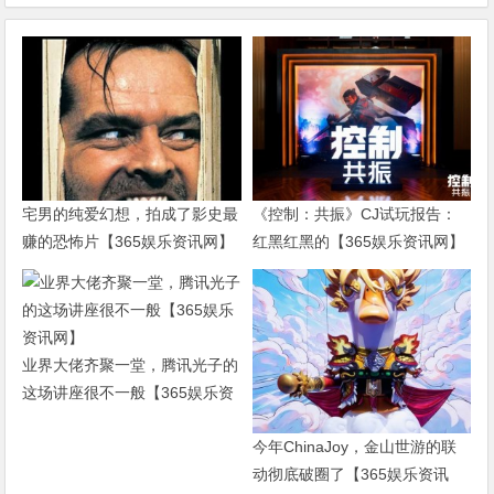
宅男的纯爱幻想，拍成了影史最
《控制：共振》CJ试玩报告：
赚的恐怖片【365娱乐资讯网】
红黑红黑的【365娱乐资讯网】
业界大佬齐聚一堂，腾讯光子的
这场讲座很不一般【365娱乐资
讯网】
今年ChinaJoy，金山世游的联
动彻底破圈了【365娱乐资讯